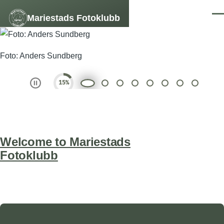
Skip to main content
Mariestads Fotoklubb
Men
Slideshow
Slide 1 of 8
Foto: Anders Sundberg
Play and Stop Slideshow
Welcome to Mariestads
Fotoklubb